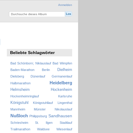
Anmelden
Beliebte Schlagwörter
Bad Schönborn; Niklauslauf
Bad Wimpfen
Dielheim
Baden-Marathon
Berlin
Dielsberg
Dünenlauf
Germanenlauf
Heidelberg
Halbmarathon
Helmsheim
Hockenheim
Hockenheimringlauf
Karlsruhe
Königstuhl
Königstuhllauf
Lingenthal
Mannheim
Münster
Nikolauslauf
Nußloch
Sandhausen
Philippsburg
Schriesheim
St. Ilgen
Stadtlauf
Trailmarathon
Waldsee
Wiesenlauf