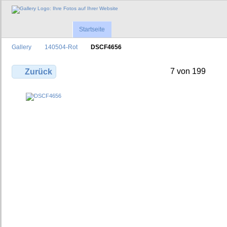
Startseite
Gallery
140504-Rot
DSCF4656
7 von 199
Zurück