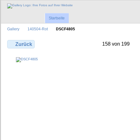
Startseite
Gallery
140504-Rot
DSCF4805
158 von 199
Zurück