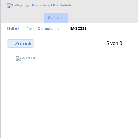
Startseite
Gallery
150613-Sandhaus…
IMG 3331
5 von 8
Zurück