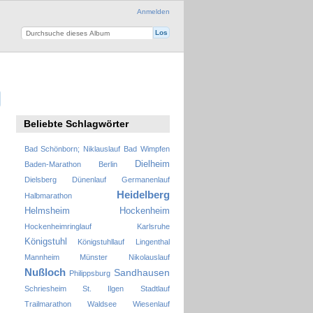
Anmelden
Beliebte Schlagwörter
Bad Schönborn; Niklauslauf
Bad Wimpfen
Dielheim
Baden-Marathon
Berlin
Dielsberg
Dünenlauf
Germanenlauf
Heidelberg
Halbmarathon
Helmsheim
Hockenheim
Hockenheimringlauf
Karlsruhe
Königstuhl
Königstuhllauf
Lingenthal
Mannheim
Münster
Nikolauslauf
Nußloch
Sandhausen
Philippsburg
Schriesheim
St. Ilgen
Stadtlauf
Trailmarathon
Waldsee
Wiesenlauf