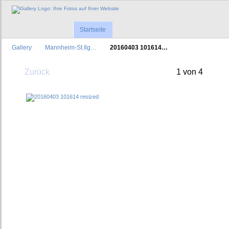
Startseite
Gallery
Mannheim-St.Ilg…
20160403 101614…
Zurück
1 von 4