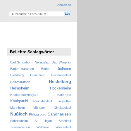
Anmelden
Beliebte Schlagwörter
Bad Schönborn; Niklauslauf
Bad Wimpfen
Dielheim
Baden-Marathon
Berlin
Dielsberg
Dünenlauf
Germanenlauf
Heidelberg
Halbmarathon
Helmsheim
Hockenheim
Hockenheimringlauf
Karlsruhe
Königstuhl
Königstuhllauf
Lingenthal
Mannheim
Münster
Nikolauslauf
Nußloch
Sandhausen
Philippsburg
Schriesheim
St. Ilgen
Stadtlauf
Trailmarathon
Waldsee
Wiesenlauf