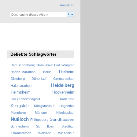
Anmelden
Beliebte Schlagwörter
Bad Schönborn; Niklauslauf
Bad Wimpfen
Dielheim
Baden-Marathon
Berlin
Dielsberg
Dünenlauf
Germanenlauf
Heidelberg
Halbmarathon
Helmsheim
Hockenheim
Hockenheimringlauf
Karlsruhe
Königstuhl
Königstuhllauf
Lingenthal
Mannheim
Münster
Nikolauslauf
Nußloch
Sandhausen
Philippsburg
Schriesheim
St. Ilgen
Stadtlauf
Trailmarathon
Waldsee
Wiesenlauf