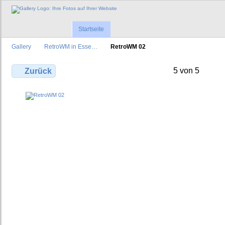
Startseite
Gallery
RetroWM in Esse…
RetroWM 02
5 von 5
Zurück