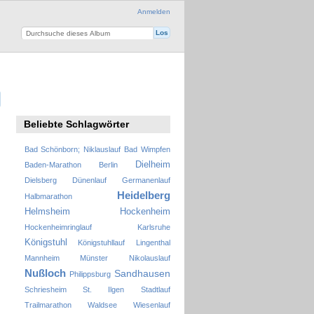
Anmelden
Beliebte Schlagwörter
Bad Schönborn; Niklauslauf
Bad Wimpfen
Dielheim
Baden-Marathon
Berlin
Dielsberg
Dünenlauf
Germanenlauf
Heidelberg
Halbmarathon
Helmsheim
Hockenheim
Hockenheimringlauf
Karlsruhe
Königstuhl
Königstuhllauf
Lingenthal
Mannheim
Münster
Nikolauslauf
Nußloch
Sandhausen
Philippsburg
Schriesheim
St. Ilgen
Stadtlauf
Trailmarathon
Waldsee
Wiesenlauf