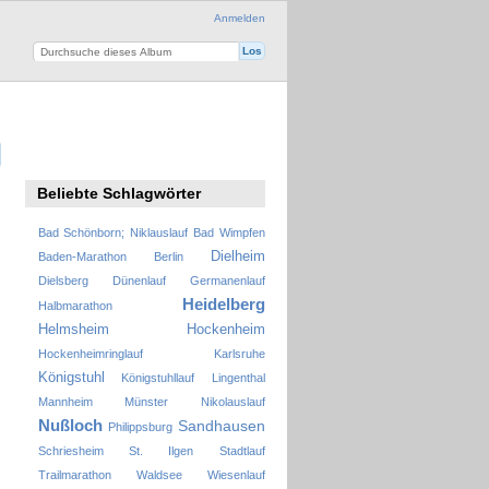
Anmelden
Beliebte Schlagwörter
Bad Schönborn; Niklauslauf
Bad Wimpfen
Dielheim
Baden-Marathon
Berlin
Dielsberg
Dünenlauf
Germanenlauf
Heidelberg
Halbmarathon
Helmsheim
Hockenheim
Hockenheimringlauf
Karlsruhe
Königstuhl
Königstuhllauf
Lingenthal
Mannheim
Münster
Nikolauslauf
Nußloch
Sandhausen
Philippsburg
Schriesheim
St. Ilgen
Stadtlauf
Trailmarathon
Waldsee
Wiesenlauf