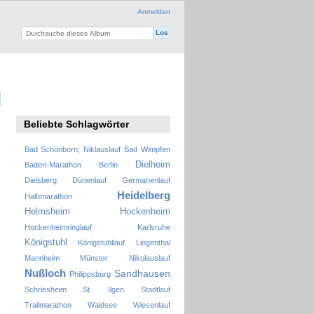
Anmelden
Beliebte Schlagwörter
Bad Schönborn; Niklauslauf
Bad Wimpfen
Dielheim
Baden-Marathon
Berlin
Dielsberg
Dünenlauf
Germanenlauf
Heidelberg
Halbmarathon
Helmsheim
Hockenheim
Hockenheimringlauf
Karlsruhe
Königstuhl
Königstuhllauf
Lingenthal
Mannheim
Münster
Nikolauslauf
Nußloch
Sandhausen
Philippsburg
Schriesheim
St. Ilgen
Stadtlauf
Trailmarathon
Waldsee
Wiesenlauf