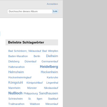
Anmelden
Beliebte Schlagwörter
Bad Schönborn; Niklauslauf
Bad Wimpfen
Dielheim
Baden-Marathon
Berlin
Dielsberg
Dünenlauf
Germanenlauf
Heidelberg
Halbmarathon
Helmsheim
Hockenheim
Hockenheimringlauf
Karlsruhe
Königstuhl
Königstuhllauf
Lingenthal
Mannheim
Münster
Nikolauslauf
Nußloch
Sandhausen
Philippsburg
Schriesheim
St. Ilgen
Stadtlauf
Trailmarathon
Waldsee
Wiesenlauf