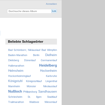
Anmelden
Beliebte Schlagwörter
Bad Schönborn; Niklauslauf
Bad Wimpfen
Dielheim
Baden-Marathon
Berlin
Dielsberg
Dünenlauf
Germanenlauf
Heidelberg
Halbmarathon
Helmsheim
Hockenheim
Hockenheimringlauf
Karlsruhe
Königstuhl
Königstuhllauf
Lingenthal
Mannheim
Münster
Nikolauslauf
Nußloch
Sandhausen
Philippsburg
Schriesheim
St. Ilgen
Stadtlauf
Trailmarathon
Waldsee
Wiesenlauf