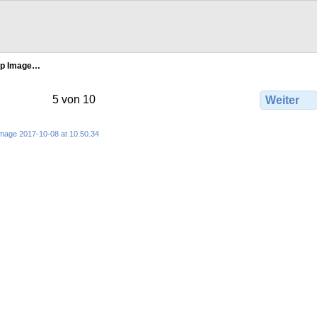
p Image…
5 von 10
Weiter