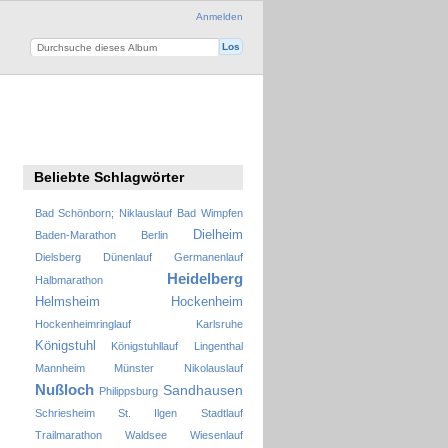
Anmelden
Beliebte Schlagwörter
Bad Schönborn; Niklauslauf
Bad Wimpfen
Dielheim
Baden-Marathon
Berlin
Dielsberg
Dünenlauf
Germanenlauf
Heidelberg
Halbmarathon
Helmsheim
Hockenheim
Hockenheimringlauf
Karlsruhe
Königstuhl
Königstuhllauf
Lingenthal
Mannheim
Münster
Nikolauslauf
Nußloch
Sandhausen
Philippsburg
Schriesheim
St. Ilgen
Stadtlauf
Trailmarathon
Waldsee
Wiesenlauf